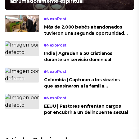
abrumadoramente espiritual
NexoPost
Más de 2.000 bebés abandonados
tuvieron una segunda oportunidad
gracias a la ‘Baby Box’
NexoPost
India | Agreden a 50 cristianos
durante un servicio dominical
NexoPost
Colombia | Capturan a los sicarios
que asesinaron a la familia
evangélica en Aguachica
NexoPost
EEUU | Pastores enfrentan cargos
por encubrir a un delincuente sexual