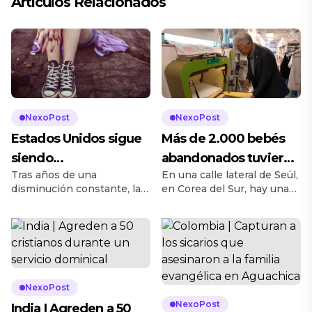
Artículos Relacionados
NexoPost
NexoPost
Estados Unidos sigue
Más de 2.000 bebés
siendo
abandonados tuvieron
Tras años de una
En una calle lateral de Seúl,
abrumadoramente
una segunda
disminución constante, la
en Corea del Sur, hay una
espiritual
oportunidad gracias a
proporción de
pequeña caja empotrada
la ‘Baby Box’
estadounidenses que se
en la pared de un edificio,
identifica como cristianos
un espacio que permanece
muestra signos de
cálido e iluminado las 24
estabilización según la
horas del día para ser usado
encuesta de 2023 y 2024
como un receptor de
del Pew Research Center
recién nacidos y así poder
NexoPost
divulgada esta semana. El
salvar sus vidas. Este
NexoPost
India | Agreden a 50