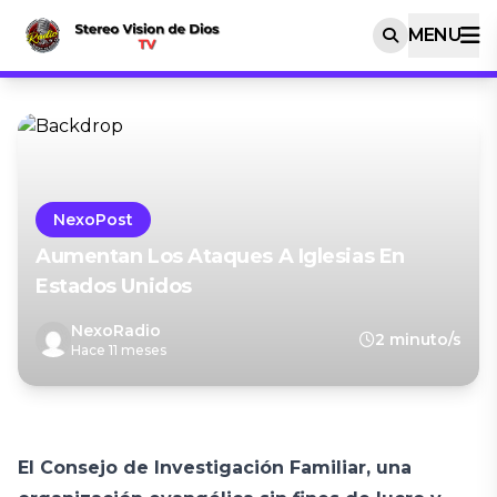
MENU
NexoPost
Aumentan Los Ataques A Iglesias En
Estados Unidos
NexoRadio
2 minuto/s
Hace 11 meses
El Consejo de Investigación Familiar, una