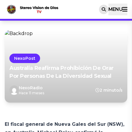
MENU
NexoPost
Australia Reafirma Prohibición De Orar
Por Personas De La Diversidad Sexual
NexoRadio
2 minuto/s
Hace 11 meses
El fiscal general de Nueva Gales del Sur (NSW),