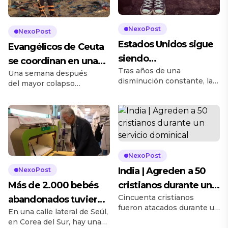
NexoPost
NexoPost
Estados Unidos sigue
Evangélicos de Ceuta
siendo
se coordinan en una
Tras años de una
abrumadoramente
Una semana después
respuesta conjunta a
disminución constante, la
del mayor colapso
espiritual
la grave crisis
proporción de
migratorio que ha vivido
estadounidenses que se
migratoria
Ceuta en su historia
identifica como cristianos
reciente, las iglesias
muestra signos de
evangélicas y ministerios
estabilización según la
presentes en la ciudad se
encuesta de 2023 y 2024
están coordinando para
del Pew Research Center
poner en marcha una
NexoPost
divulgada esta semana. El
estrategia común para dar
India | Agreden a 50
NexoPost
trabajo titulado The
respuesta a las
Religious Landscape Study
Más de 2.000 bebés
cristianos durante un
necesidades que se
encuentra que el 62% de
presentan, tanto en la
Cincuenta cristianos
abandonados tuvieron
servicio dominical
los adultos en la nación
atención a los miembros
fueron atacados durante un
En una calle lateral de Seúl,
una segunda
norteamericana se
de las iglesias como en la
servicio dominical en el
en Corea del Sur, hay una
consideran cristianos.
[…]
oportunidad gracias a
estado de Rajastán, al