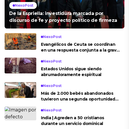
NexoPost
De la Espriella: investidura marcada por
discurso de fe y proyecto político de firmeza
NexoPost
Evangélicos de Ceuta se coordinan
en una respuesta conjunta a la grave
crisis migratoria
NexoPost
Estados Unidos sigue siendo
abrumadoramente espiritual
NexoPost
Más de 2.000 bebés abandonados
tuvieron una segunda oportunidad
gracias a la ‘Baby Box’
NexoPost
India | Agreden a 50 cristianos
durante un servicio dominical